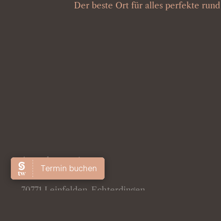
Der beste Ort für alles perfekte run
Augenbrauerei
Erlachstraße 3
70771 Leinfelden-Echterdingen
Tel./WhatsApp: 0151 255 29 113